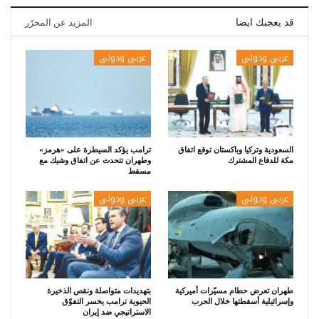
قد يعجبك ايضا
المزيد عن المحرّر
عربي ودولي
عربي ودولي
السعودية وتركيا وباكستان توقع اتفاق
ترامب يؤكد السيطرة على «هرمز»
مكة للدفاع المشترك
وطهران تتحدث عن اتفاق وشيك مع
مسقط
عربي ودولي
عربي ودولي
طهران تعرض حطام مسيّرات أميركية
بتهديدات متواصلة ونقص الذخيرة
وإسرائيلية أسقطتها خلال الحرب
الحيوية ترامب يخسر التفوّق
الاستراتيجي ضد إيران