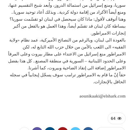
سوريا، ومنع إسرائيل من استمالة الدروز، وأبعد شبح التقسيم عنها،
ومنع أيضاً الأكراد من إقامة دولة كردية.. وبذلك أعاد توحيد سوريا..
وهنا أتوقف لأقول: ماذا كان سيحصل في لبنان لو تقسّمت سوريا؟
ببساطة كان لبنان قد تقسّم أيضاً، وهذا العمل هو بالفعل من أكبر
إنجازات الامبراطور.
بالعودة الى لبنان، وبالرغم من النصائح الأميركية، عمد نظام «ولاية
الفقيه» الى اللعب بالأمن من خلال حزب الله التابع له، لكن
الامبراطور منع إسرائيل من الاعتداء على مطار بيروت وعلى المرفأ
وعلى الحدود اللبنانية – السورية في منطقة المصنع.. كل هذا بفضل
الامبراطور إضافة الى إنقاذ الضاحية وبيروت، كما أشرنا.
حقاً إنّ ما قام به الامبراطور ترامب سوف يسجّل إيجابياً في سجله
الحافل بالإنجازات.
aounikaaki@elshark.com
64