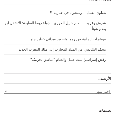
يقتلون القتيل… ويمشون في جنازته!!!
شروق وغروب – بقلم خليل الخوري – جولة روما السابعة: الاحتلال لن
يقدم شيئاً
مؤشرات ايجابية من روما وتصعيد ميداني خطير جنوبا
محمّد السّادس: من الملك المحارب إلى ملك المغرب الجديد
رفض إسرائيليّ لبنت جبيل والخيام “مناطق تجريبيّة”
الأرشيف
الأرشيف
تصنيفات