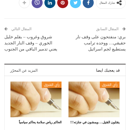
شارك المقال
المقال السابق
المقال التالي
بري: منفتحون على وقف نار
شروق وغروب – بقلم خليل
حقيقي… ووحده ترامب
الخوري – وقف النار الجديد
يستطيع لجم اسرائيل
يعني تدمير الباقي من الجنوب
قد يعجبك ايضا
المزيد عن المحرّر
رأي الشرق
رأي الشرق
يقتلون القتيل… ويمشون في جنازته!!!
الحاكم رياض سلامة يحاكم سياسياً