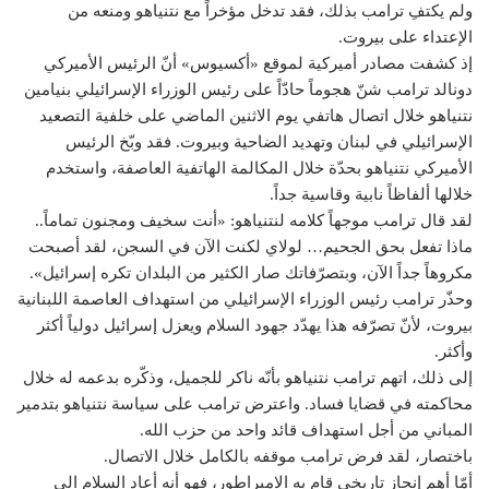
ولم يكتفِ ترامب بذلك، فقد تدخل مؤخراً مع نتنياهو ومنعه من
الإعتداء على بيروت.
إذ كشفت مصادر أميركية لموقع «أكسيوس» أنّ الرئيس الأميركي
دونالد ترامب شنّ هجوماً حادّاً على رئيس الوزراء الإسرائيلي بنيامين
نتنياهو خلال اتصال هاتفي يوم الاثنين الماضي على خلفية التصعيد
الإسرائيلي في لبنان وتهديد الضاحية وبيروت. فقد وبّخ الرئيس
الأميركي نتنياهو بحدّة خلال المكالمة الهاتفية العاصفة، واستخدم
خلالها ألفاظاً نابية وقاسية جداً.
لقد قال ترامب موجهاً كلامه لنتنياهو: «أنت سخيف ومجنون تماماً..
ماذا تفعل بحق الجحيم… لولاي لكنت الآن في السجن، لقد أصبحت
مكروهاً جداً الآن، وبتصرّفاتك صار الكثير من البلدان تكره إسرائيل».
وحذّر ترامب رئيس الوزراء الإسرائيلي من استهداف العاصمة اللبنانية
بيروت، لأنّ تصرّفه هذا يهدّد جهود السلام ويعزل إسرائيل دولياً أكثر
وأكثر.
إلى ذلك، اتهم ترامب نتنياهو بأنّه ناكر للجميل، وذكّره بدعمه له خلال
محاكمته في قضايا فساد. واعترض ترامب على سياسة نتنياهو بتدمير
المباني من أجل استهداف قائد واحد من حزب الله.
باختصار، لقد فرض ترامب موقفه بالكامل خلال الاتصال.
أمّا أهم إنجاز تاريخي قام به الامبراطور، فهو أنه أعاد السلام الى