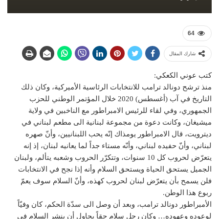
64
شارك المقال
كتب عوني الكعكي:
منذ ترشح دونالد ترامب للانتخابات الرئاسية الأميركية، وكان ذلك
التاريخ في آب (أغسطس) 2020 خلال المؤتمر الوطني للحزب
الجمهوري، وفي لقاء للرئيس الامبراطور مع الناخبين في ولاية
ميشيغان، وكانت دعوة من مجموعة لبنانية الى مطعم لبناني في
ديترويت، قال الامبراطور يومذاك إنّه يحب اللبنانيين، وأنّ صهره
لبناني، وأنّ حفيده لبناني، وأنّه مستاء جداً لما يعانيه لبنان، إذ إنه
يتعرّض لحروب كل 10 سنوات، وتتكرّر الحروب وشعبه يتألم، ولبنان
الجميل يستحق الحياة ويستحق السلام وأنه إذا نجح في الانتخابات
فلن يسمح بأن يتعرّض لبنان لحروب كهذه، وأنّ السلام سوف يعمّ
ربوع هذا الوطن.
الأمبراطور دونالد ترامب، وبعد أن وصل الى سدّة الحكم، كان وفيّاً
لوعوده وعهوده… وكان رجل سلام حقاً يحاول أن ينشر السلام في