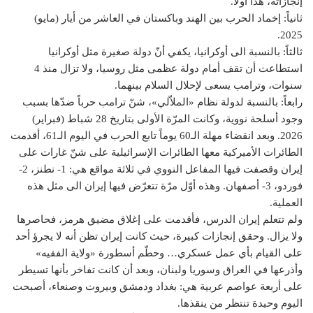
إنجازاته، هذا أولاً.
ثانياً: إخماد الحرب بين الهند وباكستان في العاشر من أيار (مايو)
2025.
ثالثاً: بالنسبة الى أوكرانيا، يكفي أنّ دولة صغيرة مثل أوكرانيا
استطاعت أن تقف أمام دولة عظمى مثل روسيا، ولا تزال منذ 4
سنوات، وترامب يسعى لإحلال السلام بينهما.
رابعاً: بالنسبة لدولة نظام «الملاّلي»، شنّ ترامب حرباً ضدّها بسبب
وجود أسلحة نووية، وكانت المرّة الأولى بتاريخ 28 شباط (فبراير)
2026. وبعد انقضاء مهلة الـ60 يوماً تابع الحرب في اليوم الـ61، أقدمت
الطائرات الأميركية معها الطائرات الإسرائيلية على شنّ غارات على
إيران وقصفت فيها المفاعل النووي في ثلاثة مواقع هي: 1- نطنز، 2-
فوردو، 3- أصفهان. وهذه أوّل مرّة تتعرّض فيها إيران الى مثل هذه
العملية.
ولم تتعلم إيران الدرس، فأقدمت على إغلاق مضيق هرمز، فحاصرها
ولا يزال. وحقق إنجازات كبيرة، حيث كانت إيران تظن أنه لا يجرؤ أحد
على القيام بأي عمل عسكري… وحطّم أسطورة «ولاية الفقيه»
وأذرعها في العراق وسوريا ولبنان، وبعد أن كانت تفاخر بأنها تسيطر
على أربعة عواصم عربية هي: بغداد ودمشق وبيروت وصنعاء، أصبحت
اليوم وحيدة تنتظر من ينقذها.