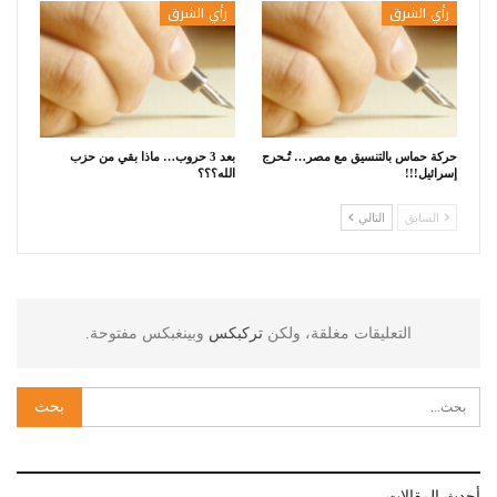
رأي الشرق
رأي الشرق
حركة حماس بالتنسيق مع مصر… تُـحرج
بعد 3 حروب… ماذا بقي من حزب
إسرائيل!!!
الله؟؟؟
السابق
التالي
التعليقات مغلقة، ولكن
تركبكس
وبينغبكس مفتوحة.
أحدث المقالات