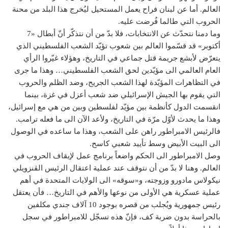
العالم. أما عن لبنان فراح يعمل المستحيل ليُخرج هذا البلد من محنة
الحروب التي طالما فُرضت عليه.
وما دمنا نتحدّث عن الانتخابات، فلا بدّ من أن نتذكّر أنّ أبطال «7
أكتوبر» قد قسّموا العالم بين شعوب تؤيّد الشعب الفلسطيني الذي
يتعرّض لأبشع جريمة قتل جماعي في التاريخ، وهؤلاء غيّروا الرأي
العام العالمي الى مؤيّدين لحق الشعب الفلسطيني… وهذا ما جرى
في التظاهرات المؤيّدة لهذا الشعب الجريح، وضد الظلم والحروب
التي يقوم بها الجيش الإسرائيلي ضد شعب أعزل في غزة، بينما
انقسمت الدول كأنظمة بين مؤيّد لفلسطين وبين من هي مع إسرائيل،
وهذا ما يحدث لأوّل مرّة في التاريخ، ولأعد الآن الى ما فعله ترامب.
فالرئيس الامبراطور راهن على الشعب، وهذا ما ساعده في الوصول
الى البيت الأبيض وسط تأييد شعبي كاسح.
وصل الامبراطور الى الحكم واضعاً برنامج عمل لإيقاف الحروب في
العالم. وهنا لا بدّ من أن نتوقف عند عملية اعتقال الرئيس الڤنزويلي
نيكولاس مادورو وزوجته، و«سوقه» الى الولايات المتحدة في أهم
عملية عسكرية هي الأولى من نوعها والأهم في التاريخ… فأن يعتقل
رئيس جمهورية ويُجلب من قصره بوجود 10 آلاف جندي مكلفين
بالحراسة بدون ضربة كف، فإنّ هذه تسجّل للامبراطور في سجل