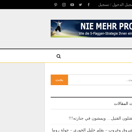
يل الدخول / تسجيل
 المقالات
قتلون القتيل… ويمشون في جنازته!!!
روق وغروب – بقلم خليل الخوري – جولة روما