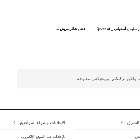
رأي_ بقلم سليمان أصفهاني _ Queen of
فضل شاكر مريض …
ة، ولكن
تركبكس
وبينغبكس مفتوحة.
 الشرق
الإعلانات وشراء المواضيع
حن
للإعلانات على الموقع الإلكتروني