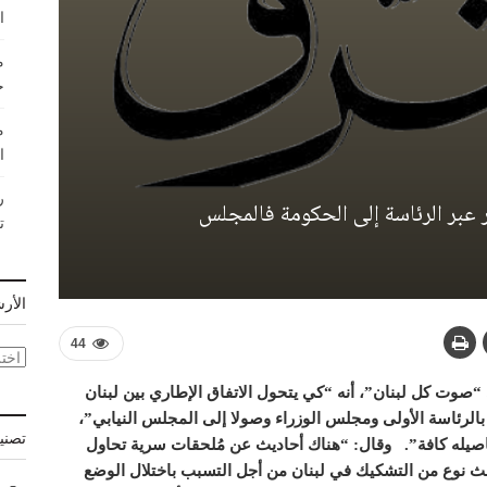
ا
م
ج
م
ا
ر
ر عبر الرئاسة إلى الحكومة فالمجلس
ت
الأر
44
الأر
“صوت كل لبنان”، أنه “كي يتحول الاتفاق الإطاري بين لبنان
 بالرئاسة الأولى ومجلس الوزراء وصولا إلى المجلس النيابي”،
تصني
فاصيله كافة”. وقال: “هناك أحاديث عن مُلحقات سرية تحاول
ث نوع من التشكيك في لبنان من أجل التسبب باختلال الوضع