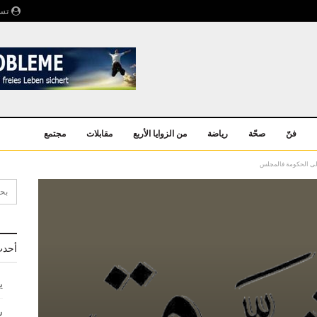
تسج
فنّ
صحّة
رياضة
من الزوايا الأربع
مقابلات
مجتمع
إلى الحكومة فالمجلس
أحدث
ي
ش