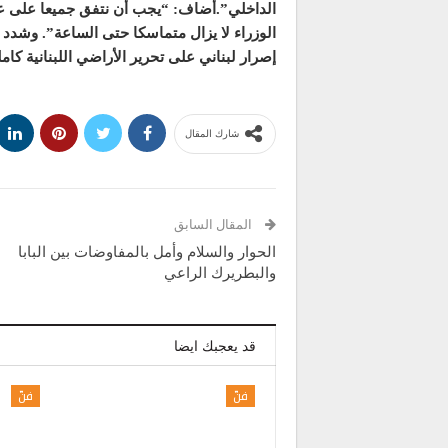
الداخلي”.أضاف: “يجب أن نتفق جميعا على عد
الوزراء لا يزال متماسكا حتى الساعة”. وشدد 
إصرار لبناني على تحرير الأراضي اللبنانية كامل
شارك المقال
المقال السابق
الحوار والسلام وأمل بالمفاوضات بين البابا
والبطريرك الراعي
قد يعجبك ايضا
فنّ
فنّ