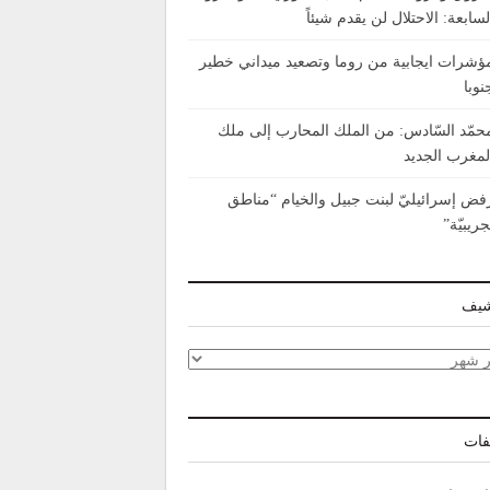
لسابعة: الاحتلال لن يقدم شيئاً
ؤشرات ايجابية من روما وتصعيد ميداني خطير
نوبا
حمّد السّادس: من الملك المحارب إلى ملك
لمغرب الجديد
فض إسرائيليّ لبنت جبيل والخيام “مناطق
جريبيّة”
شيف
شيف
فات