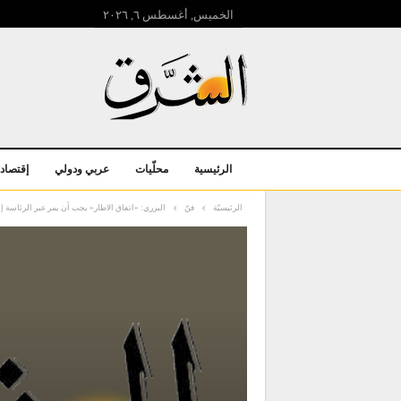
الخميس, أغسطس ٦, ۲۰۲٦
الرئيسية
محلّيات
عربي ودولي
إقتصاد
الرئيسيّة
فنّ
البزري: «اتفاق الاطار» يجب أن يمر عبر الرئاسة 