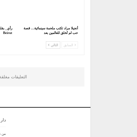
أنجيلا مراد تكتب ملحمة سينمائية… قصة
حب لم تُخلق للعالمين بعد
Beirut
السابق
التالي
التعليقات مغلق
دار
من ن