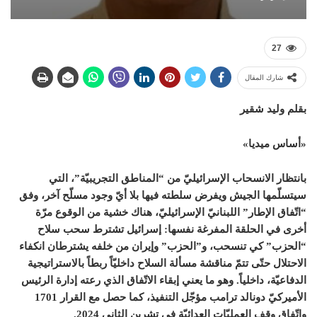
27
شارك المقال
بقلم وليد شقير
«أساس ميديا»
بانتظار الانسحاب الإسرائيليّ من “المناطق التجريبيّة”، التي
سيتسلّمها الجيش ويفرض سلطته فيها بلا أيّ وجود مسلّح آخر، وفق
“اتّفاق الإطار” اللبنانيّ الإسرائيليّ، هناك خشية من الوقوع مرّة
أخرى في الحلقة المفرغة نفسها: إسرائيل تشترط سحب سلاح
“الحزب” كي تنسحب، و”الحزب” وإيران من خلفه يشترطان انكفاء
الاحتلال حتّى تتمّ مناقشة مسألة السلاح داخليّاً ربطاً بالاستراتيجية
الدفاعيّة، داخلياً. وهو ما يعني إبقاء الاتّفاق الذي رعته إدارة الرئيس
الأميركيّ دونالد ترامب مؤجّل التنفيذ، كما حصل مع القرار 1701
واتّفاق وقف العمليّات العدائيّة في تشرين الثاني 2024.