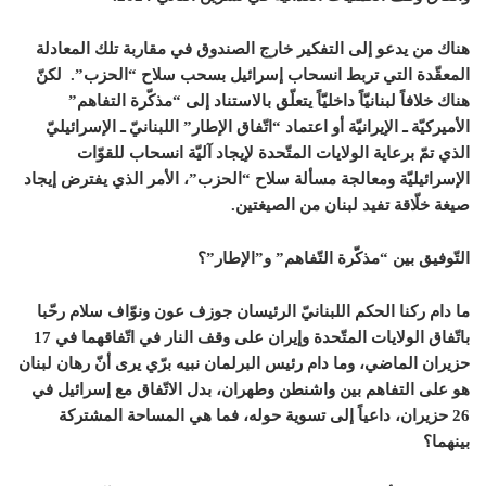
هناك من يدعو إلى التفكير خارج الصندوق في مقاربة تلك المعادلة
المعقّدة التي تربط انسحاب إسرائيل بسحب سلاح “الحزب”. لكنّ
هناك خلافاً لبنانيّاً داخليّاً يتعلّق بالاستناد إلى “مذكّرة التفاهم”
الأميركيّة ـ الإيرانيّة أو اعتماد “اتّفاق الإطار” اللبنانيّ ـ الإسرائيليّ
الذي تمّ برعاية الولايات المتّحدة لإيجاد آليّة انسحاب للقوّات
الإسرائيليّة ومعالجة مسألة سلاح “الحزب”، الأمر الذي يفترض إيجاد
صيغة خلّاقة تفيد لبنان من الصيغتين.
التّوفيق بين “مذكّرة التّفاهم” و”الإطار”؟
ما دام ركنا الحكم اللبنانيّ الرئيسان جوزف عون ونوّاف سلام رحّبا
باتّفاق الولايات المتّحدة وإيران على وقف النار في اتّفاقهما في 17
حزيران الماضي، وما دام رئيس البرلمان نبيه برّي يرى أنّ رهان لبنان
هو على التفاهم بين واشنطن وطهران، بدل الاتّفاق مع إسرائيل في
26 حزيران، داعياً إلى تسوية حوله، فما هي المساحة المشتركة
بينهما؟