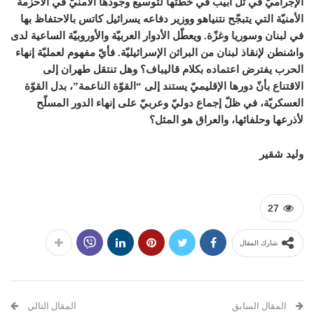
الإجراميّ في تل أبيب في خطّتها لتوسيع وجودها الأمنيّ في الأحزمة
الأمنيّة التي يتبجّح نتنياهو ووزير دفاعه يسرائيل كاتس بالاحتفاظ بها
في لبنان وسوريا وغزّة. ويعطّل الأدوار العربيّة والأوروبيّة الساعية لدى
واشنطن لإنقاذ لبنان من البراثن الإسرائيليّة. فأيّ مفهوم لعمليّة إنهاء
الحرب يفترض اعتماده بكلام قاليباف؟ وهل تنتقل طهران إلى
الاقتناع بأنّ دورها الإقليميّ يستند إلى “القوّة الناعمة”، بدل القوّة
العسكريّة، في ظلّ إجماع دوليّ وعربيّ على إنهاء الدور المسلّح
لأذرعها وحلفائها، والعراق هو المثل؟
وليد شقير
27
شارك المقال
المقال السابق
المقال التالي