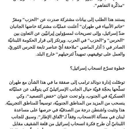
“مذكّرة التفاهم”.
يستند هذا الطلب إلى بيانات مشتركة صدرت عن “الحزب” ومقرّ
“خاتم الأنبياء في طهران” أعلنت عمليّات مشتركة خاضها الجانبان
ضدّ إسرائيل، وإلى تصريحات لمسؤولين إيرانيّين عن التعاون بين
“الحرس” و”الحزب” في الحرب. ويرتكز إلى قرار الحكومة اللبنانيّة
الصادر في 5 آذار الماضي “ملاحقة أيّ عناصر تابعة للحرس الثوريّ،
والعمل على توقيفهم، تمهيداً لترحيلهم” خارج البلد.
خطوة تسرّع انسحاب إسرائيل؟
توصّلت إدارة دونالد ترامب إلى صفقة ما في هذا الشأن مع طهران
تسلّحها بحجّة قويّة حيال الجانب الإسرائيليّ كي يتوقّف عن عمليّاته
العسكريّة في الجنوب، ولو تحت عنوان “خفض التصعيد”، وكي
ينسحب من المزيد من المناطق الجنوبيّة، توسيعاً للمناطق التجريبيّة.
هذا وتثبت واشنطن درجة من الصدقيّة في حرصها على مساعدة
لبنان في مسألة الانسحاب، وفقاً لـ”اتّفاق الإطار”. وسبق للجانب
اللبنانيّ أن طرح فكرة انسحاب إسرائيل من قلعة الشقيف مقابل