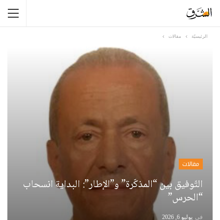
الرئيسيّة
مقالات
مقالات
التّوفيق بين “المذكّرة” و”الإطار”: البداية انسحاب
“الحرس”
في
يوليو 6, 2026