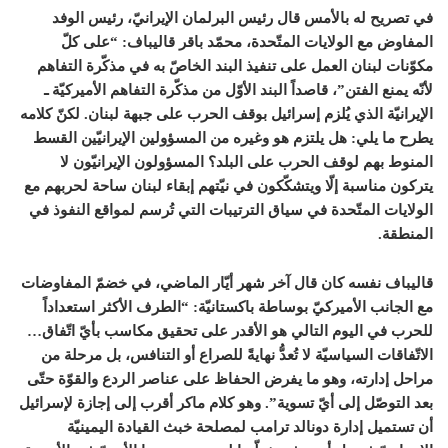
في تصريح له بالأمس قال رئيس البرلمان الإيرانيّ، رئيس الوفد
المفاوض مع الولايات المتّحدة، محمّد باقر قاليباف: “على كلّ
مكوّنات لبنان العمل على تنفيذ البند الخاصّ به في مذكّرة التفاهم
لأنّه يمنع الفتن”، قاصداً البند الأوّل من مذكّرة التفاهم الأميركيّة ـ
الإيرانيّة الذي يُلزم إسرائيل بوقف الحرب على جبهة لبنان. لكنّ كلامه
يطرح ما يلي: هل يلتزم هو وغيره من المسؤولين الإيرانيّين القسط
المنوط بهم لوقف الحرب على البلد؟ المسؤولون الإيرانيّون لا
يتركون مناسبة إلّا ويتشكّكون في نيّتهم إبقاء لبنان ساحة لحربهم مع
الولايات المتّحدة في سياق الترتيبات التي تُرسم لمواقع النفوذ في
المنطقة.
قاليباف نفسه كان قال آخر شهر أيّار الماضي، في خضمّ المفاوضات
مع الجانب الأميركيّ بوساطة باكستانيّة: “الطرف الأكثر استعداداً
للحرب في اليوم التالي هو الأقدر على تحقيق مكاسب بأيّ اتّفاق…
الاتّفاقات السياسيّة لا تُعدُّ نهايةً للصراع أو التنافس، بل مرحلة من
مراحل إدارته، وهو ما يفرض الحفاظ على عناصر الردع والقوّة حتّى
بعد التوصّل إلى أيّ تسوية”. وهو كلام ماكر أقرب إلى إجازة لإسرائيل
أن تستميل إدارة دونالد ترامب لمصلحة خبث القيادة اليمينيّة