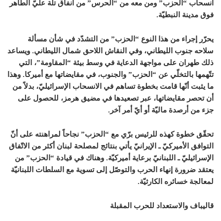
انسحاب “الحزب” ومن معه من “الحرس” من أنفاق تلّة عليّ الطاهر
فوق مدينة النبطيّة.
يحرّر إجراء من هذا النوع “الحزب” من التشدّد في شأن مسألة
سلاحه جنوب الليطاني، وفي النقاش اللاحق شمال الليطاني. ويساعد
ذلك طهران على مواجهة الدعاية في وسط بيئة “المقاومة”، التي
تتّهمها بالتخلّي عن “الحزب” والجنوب، في مقايضاتها مع أميركا. وهذا
ما يثبت أنّها قامت بخطوة تساهم في الانسحاب الإسرائيليّ، بدلاً من
أن تحصر مقايضاتها، عبر تصعيدها في مضيق هرمز، للحصول على
جزء من أرصدة ماليّة أو أيّ أمر آخر.
تحقّق خطوة كهذه للرئيس برّي مع “الحزب” نجاحاً لمراهنته على أنّ
التوافق الأميركيّ ـ الإيرانيّ يأتي بنتائج لمصلحة لبنان أكثر من الاتّفاق
الإسرائيليّ ـ اللبنانيّ برعاية أميركيّة. وهناك في قيادة “الحزب” من
يعتقد ضرورة إنهاء الحرب والتوصّل إلى تسوية مع السلطات اللبنانيّة
لمعالجة خسائره الكارثيّة.
قاليباف والاستعداد للحرب المقبلة