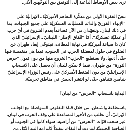
ترى بعض الأوساط الداعية إلى التوفيق بين التوجّهين الآتي:
تنصّ الفقرة الأولى من مذكّرة التفاهم الأميركيّة ـ الإيرانيّة على
“الإنهاء الفوريّ والدائم للعمليّات العسكريّة على جميع الجبهات، بما
في ذلك لبنان، وتتعهّدان من الآن فصاعداً بعدم الشروع في أيّ حرب
أو عمليّة عسكريّة”. أمّا “اتّفاق الإطار” اللبنانيّ ـ الإسرائيليّ الذي
كان ذا صياغة أميركيّة في نهاية المطاف، فيتوخّى إبعاد طهران عن
الضلوع في حلول لمعضلة الحرب في الجنوب، فيما هي منغمسة فيها
حتّى أذنيها. ولا يستطيع “الحزب” الخروج منها من دون قبول “حرس
الثورة” من طهران، فيما لا يمكن للبنان أن يحصل على الانسحاب
الإسرائيليّ من دون الضغط الأميركيّ على رئيس الوزراء الإسرائيليّ
بنيامين نتنياهو، حتّى لو انتشر الجيش في مناطق تجريبيّة.
البداية بانسحاب “الحرس” من لبنان؟
باستطاعة واشنطن، من خلال قناة التفاوض المتواصلة مع الجانب
الإيرانيّ، أن تطلب من الأخير المساعدة على وقف الحرب في لبنان،
عبر سحب قوّات “الحرس” من أراضيه، سواء كانوا في الجنوب أو
الضاحية الجنوبيّة لبيروت أو البقاع، تنفيذاً لالتزامه البند الأوّل من