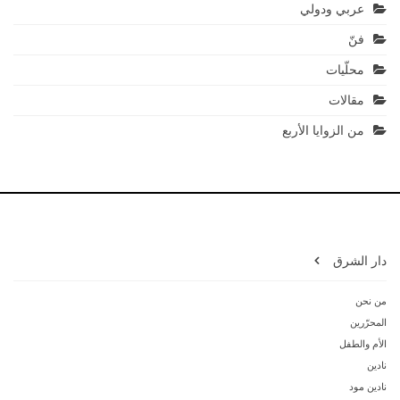
عربي ودولي
فنّ
محلّيات
مقالات
من الزوايا الأربع
دار الشرق
من نحن
المحرّرين
الأم والطفل
نادين
نادين مود