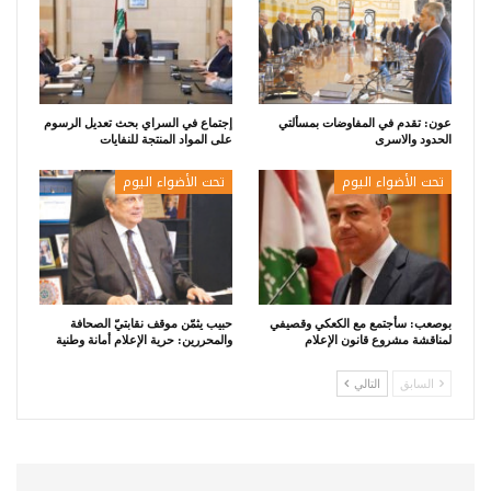
عون: تقدم في المفاوضات بمسألتي
إجتماع في السراي بحث تعديل الرسوم
الحدود والاسرى
على المواد المنتجة للنفايات
تحت الأضواء اليوم
تحت الأضواء اليوم
بوصعب: سأجتمع مع الكعكي وقصيفي
حبيب يثمّن موقف نقابتيّ الصحافة
لمناقشة مشروع قانون الإعلام
والمحررين: حرية الإعلام أمانة وطنية
السابق
التالي