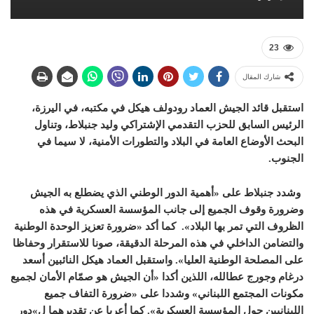
23
شارك المقال
استقبل قائد الجيش العماد رودولف هيكل في مكتبه، في اليرزة،
الرئيس السابق للحزب التقدمي الإشتراكي وليد جنبلاط، وتناول
البحث الأوضاع العامة في البلاد والتطورات الأمنية، لا سيما في
الجنوب.
وشدد جنبلاط على «أهمية الدور الوطني الذي يضطلع به الجيش
وضرورة وقوف الجميع إلى جانب المؤسسة العسكرية في هذه
الظروف التي تمر بها البلاد». كما أكد «ضرورة تعزيز الوحدة الوطنية
والتضامن الداخلي في هذه المرحلة الدقيقة، صونا للاستقرار وحفاظا
على المصلحة الوطنية العليا». واستقبل العماد هيكل النائبين أسعد
درغام وجورج عطالله، اللذين أكدا «أن الجيش هو صمّام الأمان لجميع
مكونات المجتمع اللبناني» وشددا على «ضرورة التفاف جميع
اللبنانيين حول المؤسسة العسكرية». كما أعربا عن تقديرهما ل»دور