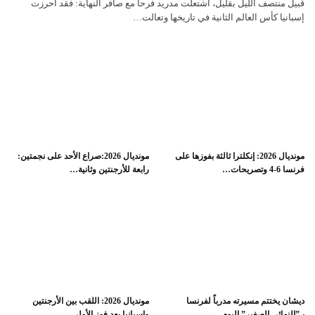
قبيل منتصف الليل بقليل، اشتعلت مدريد فرحا مع صافر النهاية: فقد أحرزت
إسبانيا كأس العالم الثانية في تاريخها وتعالت…
مونديال 2026: إنكلترا ثالثة بفوزها على
مونديال 2026:صراع الأحد على نجمتين:
فرنسا 6-4 وتصريحات…
رابعة للأرجنتين وثانية…
ديشان يختتم مسيرته مدرباً لفرنسا
مونديال 2026: اللقب بين الأرجنتين
بـ”النهائي الصغير” اليوم…
وإسبانيا بعد فوز الأولى…