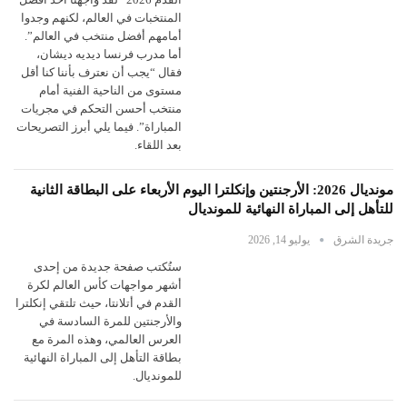
المنتخبات في العالم، لكنهم وجدوا
أمامهم أفضل منتخب في العالم”.
أما مدرب فرنسا ديديه ديشان،
فقال “يجب أن نعترف بأننا كنا أقل
مستوى من الناحية الفنية أمام
منتخب أحسن التحكم في مجريات
المباراة”. فيما يلي أبرز التصريحات
بعد اللقاء.
مونديال 2026: الأرجنتين وإنكلترا اليوم الأربعاء على البطاقة الثانية
للتأهل إلى المباراة النهائية للمونديال
جريدة الشرق
يوليو 14, 2026
ستُكتب صفحة جديدة من إحدى
أشهر مواجهات كأس العالم لكرة
القدم في أتلانتا، حيث تلتقي إنكلترا
والأرجنتين للمرة السادسة في
العرس العالمي، وهذه المرة مع
بطاقة التأهل إلى المباراة النهائية
للمونديال.