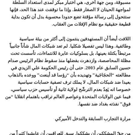
مسبوقة، ومن جهة أخرى، هي اختبار مبكر لمدى استعداد السلطة
لمواجهة الحيتان لا الصغار فقط. وإذا ما توقفت عند هذا الحد، فإنها
ستتحول إلى رسالة مؤقتة تضع حدودا محسوبة بدل أن تكون بداية
قطيعة حقيقية مع نظام الإفلات من العقاب.
اللافت أيضاً أن المستهدفين ينتمون إلى أكثر من بيئة سياسية
وطائفية. وهذا ليس تفصيلا شكليا. لم تعد شبكات المال شأناً جانبياً
مرتبطاً بكتلة بعينها، بل بسلوكيات عابرة للانتماءات، تأسست تحت
مظلة المحاصصة، وازدهرت بفضلها منذ سقوط نظام الرئيس صدام
حسين السابق عام 2003. حتى أن رئيس الحكومة علي الزيدي في
مطالعته “الحجَاجَية” وتهديده بأن “رؤسا قد أينعت” ووعده بالذهاب
بعيدا ضد شبكات المال، لا يملك ترف تصفية حسابات سياسية
خصوصا انه يَعِدُ بعدم الترشّح لولاية ثانية أو تأسيس حزب سياسي،
فيما عين الولايات المتحدة وعواصم العالم تراقب باهتمام انقلابا “من
فوق” نفذته بغداد ضد نفسها.
مرارة التجارب السابقة والتدخل الأميركي
من حقّ المشككين أن يشككوا. سبق للعراقيين أن عايشوا كثيراً من