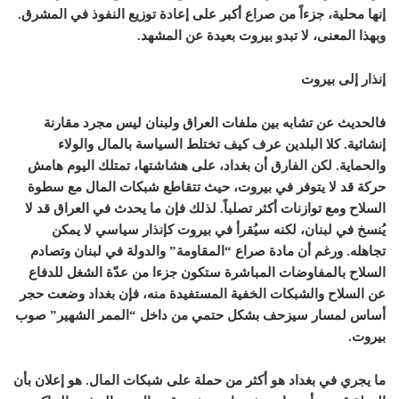
إنها محلية، جزءاً من صراع أكبر على إعادة توزيع النفوذ في المشرق.
وبهذا المعنى، لا تبدو بيروت بعيدة عن المشهد.
إنذار إلى بيروت
فالحديث عن تشابه بين ملفات العراق ولبنان ليس مجرد مقارنة
إنشائية. كلا البلدين عرف كيف تختلط السياسة بالمال والولاء
والحماية. لكن الفارق أن بغداد، على هشاشتها، تمتلك اليوم هامش
حركة قد لا يتوفر في بيروت، حيث تتقاطع شبكات المال مع سطوة
السلاح ومع توازنات أكثر تصلباً. لذلك فإن ما يحدث في العراق قد لا
يُنسخ في لبنان، لكنه سيُقرأ في بيروت كإنذار سياسي لا يمكن
تجاهله. ورغم أن مادة صراع “المقاومة” والدولة في لبنان وتصادم
السلاح بالمفاوضات المباشرة ستكون جزءا من عدّة الشغل للدفاع
عن السلاح والشبكات الخفية المستفيدة منه، فإن بغداد وضعت حجر
أساس لمسار سيزحف بشكل حتمي من داخل “الممر الشهير” صوب
بيروت.
ما يجري في بغداد هو أكثر من حملة على شبكات المال. هو إعلان بأن