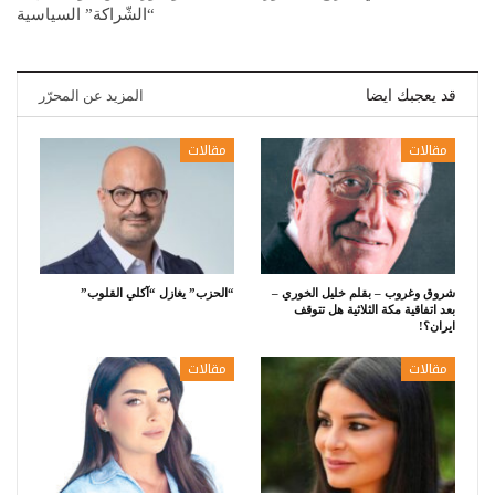
“الشّراكة” السياسية
قد يعجبك ايضا
المزيد عن المحرّر
مقالات
مقالات
شروق وغروب – بقلم خليل الخوري –
“الحزب” يغازل “آكلي القلوب”
بعد اتفاقية مكة الثلاثية هل تتوقف
ايران؟!
مقالات
مقالات