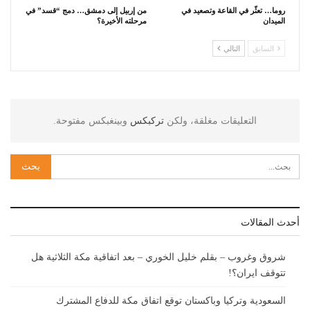
روما… تعثّر في القاعة وتصعيد في
من إربيل إلى دمشق… دمج “قسد” في
الميدان
مرحلته الأخيرة؟
السابق
التالي
التعليقات مغلقة، ولكن
تركبكس
وبينغبكس مفتوحة.
أحدث المقالات
شروق وغروب – بقلم خليل الخوري – بعد اتفاقية مكة الثلاثية هل
تتوقف ايران؟!
السعودية وتركيا وباكستان توقع اتفاق مكة للدفاع المشترك