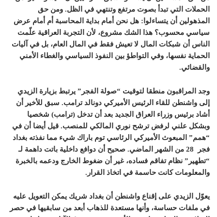
الحملات التي تبدأ بصوت مرتفع وتنتهي في الظل. ومن حق
المذهولين أن يتساءلوا: هل نحن أمام بداية المحاسبة أم أمام عرض
سياسي محسوب؟ هذا الشك مشروع، لأن التجربة العراقية علّمت
الناس أن شبكات المال لا تعيش فقط في المال العام، بل في آليات
الحماية نفسها، وفي التواطؤ بين النفوذ السياسي والغطاء الأمني
والقضائي.
وجد المراقبون منطقا لتوقيت “صولة الفجر” يرتبط بزيارة الزيدي
إلى واشنطن للقاء الرئيس الأميركي دونالد ترامب. سبق للأخير أن
أشاد برئيس وزراء العراق الجديد بعد أن تدخل (ترامب) شخصيا
وبشكل علني لرفض ترشح نوري المالكي للمنصب. قيل أيضا أن في
“همم” المبعوث الأميركي الرئاسي توم باراك شيء مما نفذته بغداد
فجر 28 من الشهر الماضي. صحيح أن دوافع داخلية باتت داهمة لـ
“تطهير” نظام تفاقم فساده، غير أن ضغوط الخارج ودعمه بالخبرة
والمعلومات كانت حاسمة في اتخاذ القرار.
يعوّل الزيدي على إقناع واشنطن أن بغداد شريك يمكن التعويل عليه
في ملفات حساسة، وأنها مستعدة للذهاب أبعد من سابقيها في حصر