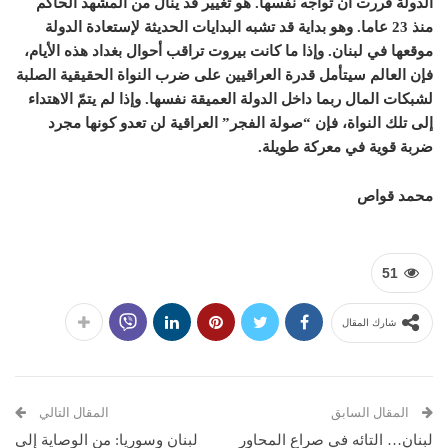
الدولة قررت أن تواجه نفسها. هو تغيير قد ينال من المشهد الحاكم
منذ 23 عاما. وهو بداية قد تشبه البدايات الحديثة لإستعادة الدولة
موقعها في لبنان. وإذا ما كانت بيروت تراقب أحوال بغداد هذه الأيام،
فإن العالم سيتأمل قدرة العراقيين على ضرب النواة الحقيقية الصلبة
لشبكات المال ربما داخل الدولة العميقة نفسها. وإذا لم يتمّ الاهتداء
إلى تلك النواة، فإن “صولة الفجر” العراقية لن تعدو كونها مجرد
ضربة قوية في معركة طويلة.
محمد قواص
51
شارك المقال
المقال السابق
المقال التالي
لبنان… التائه في صراع المحاور
لبنان وسوريا: من الوصاية إلى