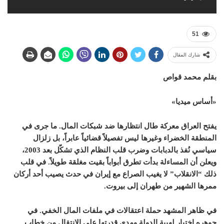
51
شارك المقال
بقلم محمد قواص
«أساس ميديا»
يفتح العراق معركة طال انتظارها ضد شبكات المال. ما جرى في
المنطقة الخضراء وغيرها ليس تفصيلاً قضائياً عابراً، بل زلزال
سياسي نُفذ بالدبابات وضرب قلب النظام الذي تشكّل بعد 2003،
ويعلن أن المساءلة بدأت تطرق أبواباً بقيت مغلقة طويلاً. في قلب
ذلك “الانقلاب” لا يغيب الصراع مع إيران في حدث يصيب أحد أركان
ممرها الشهير من طهران إلى بيروت.
في ظاهر المشهد حملة اعتقالات في ملفات المال الخفي. في
جوهره اختبار لهيبة الدولة ومدى قدرتها على الانتقال من خطاب