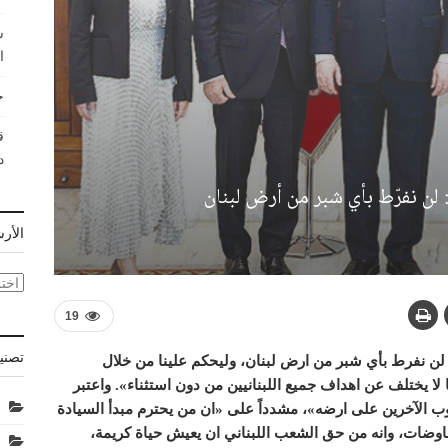
ش
ا
ح
ق
د
: لن نفرّط بأي شبر من أرض لبنان
الأر
الأر
19
تصني
 لن نفرط بأي شبر من ارض لبنان، وليحكم علينا من خلال
لا يختلف عن اهداف جميع اللبنانيين من دون استثناء». واعتبر
 الآخرين على ارضه»، مشدداً على «ان من يحترم مبدأ السيادة
مفاوضات، وانه من حق الشعب اللبناني ان يعيش حياة كريمة،