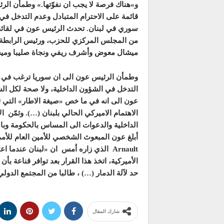
و»هناك فرصة لا يجب ان نفوّتها.» وطمأن ال
قائمة على الاحترام المتبادل وعدم التدخل ف
سوري في لبنان. تحدث الرئيس عون في لقائه 
من المجلس المركزي للحزب، ورئيس الرابطة ال
ميشال معوض وأشرف ريفي ونجاة صليبا وميشال
وطمأن الرئيس عون الى ان سوريا ترغب في فت
التدخل في الشؤون الداخلية، ولا صحة لكل ا
عون الى انه في ما خص «صيغة الاطار» التي 
الاهتمام الاميركي الحالي بلبنان (…). وثمّن
الداخلية والدعوات الى المساس بالحكومة وبا
أبلغ عون المبعوث الشخصي للأمين العام للأمم
Arnault
الذي زاره أمس ان «لبنان عندما اعتم
الأميركية، اتخذ هذا القرار بعد توافر قناعة بأن
حد لآلة الدمار (…) ، طالبا من المجتمع الد
شارك المقال