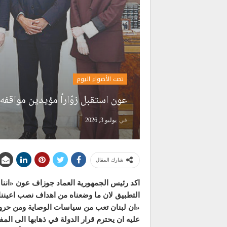
تحت الأضواء اليوم
عون استقبل زوّاراً مؤيدين مواقفه
في
يوليو 3, 2026
شارك المقال
اكد رئيس الجمهورية العماد جوزاف عون «اننا
التطبيق لان ما وضعناه من اهداف نصب اعيننا 
«ان لبنان تعب من سياسات الوصاية ومن حروب
عليه ان يحترم قرار الدولة في ذهابها الى ال