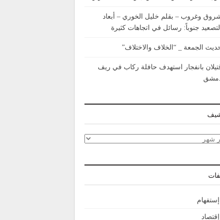
روق وغروب – بقلم خليل الخوري – أبعاد
لتصعيد جنوباً: رسائل في اتجاهات كثيرة
ديث الجمعة _ “الخلاف والاختلاف”
تيلان بانفجار استهدف حافلة ركاب في ريف
مشق
شيف
شيف
فات
إستفهام
إقتصاد