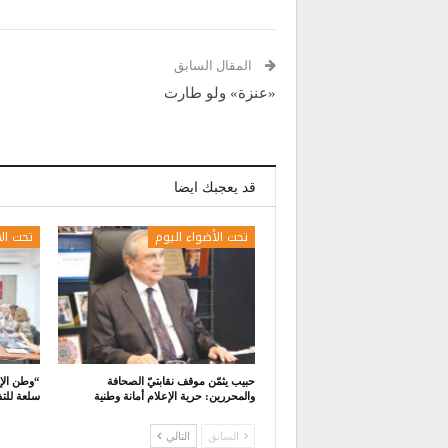
المقال السابق
«عنزة» ولو طارت
قد يعجبك ايضا
تحت الأضواء اليوم
تحت ال
حبيب يثمّن موقف نقابتيّ الصحافة
“وطن الإن
والمحررين: حرية الإعلام أمانة وطنية
سلعة للتف
السابق
التالي