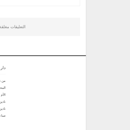
التعليقات مغلق
دار
من ن
المحر
الأم
نادين
نادي
صناع