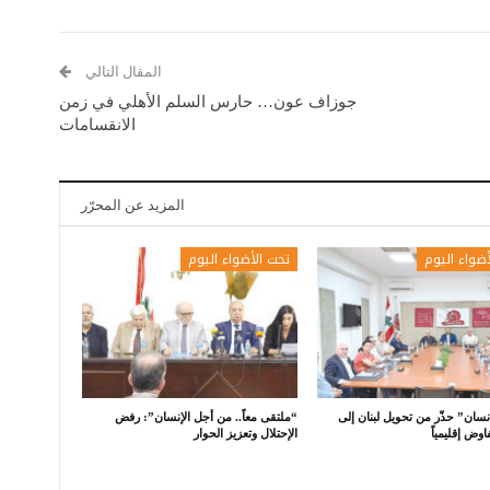
المقال التالي
جوزاف عون… حارس السلم الأهلي في زمن
الانقسامات
المزيد عن المحرّر
أضواء اليوم
تحت الأضواء اليوم
سان” حذّر من تحويل لبنان إلى
“ملتقى معاً.. من أجل الإنسان”: رفض
اوض إقليمياً
الإحتلال وتعزيز الحوار