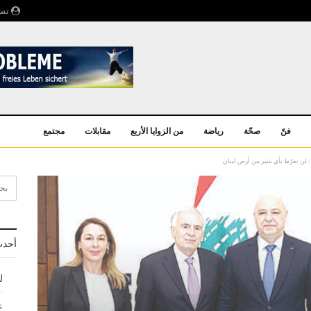
تسج
فنّ
صحّة
رياضة
من الزوايا الأربع
مقابلات
مجتمع
: لن نفرّط بأي شبر من أرض لبنان
أحدث
ل
ع