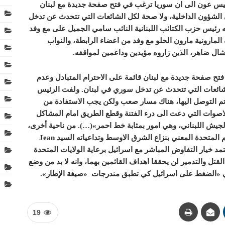
رئيس عون الى ان سوريا ترغب في فتح صفحة جديدة مع لبنان
ي الشؤون الداخلية، ولا صحة لكل الشائعات التي تتحدث عن تدخل
رئيس حزب الكتائب اللبنانية النائب سامي الجميل على مع وفد
مارونية مارون الحلو مع وفد من اعضاء الرابطة، والنواب
 ضاهر، الذين زاروه مؤيدين وداعمين لمواقفه.
ح صفحة جديدة مع لبنان قائمة على الاحترام المتبادل وعدم
لشائعات التي تتحدث عن تدخل سوري في لبنان. ولفت الرئيس
تم التوصل اليها، هناك مسار صعب ولكن يجب الاستفادة من
 الاصوات التي دعت الى درء الفتنة وقطع الطريق امام المشاكل
لجيش اللبناني، وهي امور بمثابة خط احمر»(…). من ناحية أخرى،
 المتحدة المعني بنزاع الشرق الاوسط وتداعياته السيد
Jean
د خيار التفاوض المباشر مع اسرائيل برعاية الولايات المتحدة
 القتل والتدمير لن يحققا اهداف القائمين بهما، وانه لا بد من وضع
ولي «الضغط على اسرائيل كي تطبق مندرجات «صيغة الإطار».
19